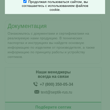
обустройству канализации и водоснабжения. В данных
Продолжая пользоваться сайтом, вы
книгах собраны как общие вопросы по канализации, так
соглашаетесь с использованием файлов
и практические советы по монтажу.
cookie.
Документация
Ознакомьтесь с документами и сертификатами на
реализуемую нами продукцию. В технических
паспортах и инструкциях вы найдете основную
информацию по изделиям от производителя, а также
информацию по принципу работы и устройству
септиков.
Наши менеджеры
всегда на связи
+7 (800) 350-05-34
text@septik-rus.ru
Подберите септик